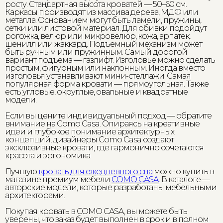
росту. Стандартная высота кроватей — 50–60 см.
Каркасы производят из массива дерева, МДФ или
металла. Основанием могут быть ламели, пружины,
сетки или листовой материал. Для обивки подойдут
рогожка, велюр или микровелюр, кожа, арпатек,
шенилл или жаккард. Подъемный механизм может
быть ручным или пружинным. Самый дорогой
вариант подъема — газлифт. Изголовье можно сделать
простым, фигурным или наклонным. Иногда вместо
изголовья устанавливают мини-стеллажи. Самая
популярная форма кровати — прямоугольная. Также
есть угловые, округлые, овальные и квадратные
модели.
Если вы цените индивидуальный подход — обратите
внимание на Como Casa. Опираясь на креативные
идеи и глубокое понимание архитектурных
концепций, дизайнеры Como Casa создают
эксклюзивные кровати, где гармонично сочетаются
красота и эргономика.
Лучшую
кровать для ежедневного сна
можно купить в
магазине премиум мебели
COMO CASA
. В каталоге —
авторские модели, которые разработаны мебельными
архитекторами.
Покупая кровать в COMO CASA, вы можете быть
уверены, что заказ будет выполнен в срок и в полном