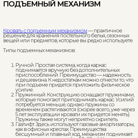
ПОДЪЕМНЫЙ МЕХАНИЗМ
Кровать с подъемным механизмом
— практичное
решение для хранения постельного белья, сезонных
вещей или предметов, которые вы редко используете.
Типы подъемных механизмов:
Ручной. Простая система, когда каркас
поднимается вручную без дополнительных
приспособлений. Преимущество — надежность
и дешевизна. К недостаткам можно отнести то, что
при подъеме придется приложить физическое
усилие.
Пружинный. Конструкцию оснащают пружинами,
которые помогают приподнимать каркас. Усилий
потребуется меньше, однако пружины со
временем растягиваются (скорее всего, уже через
5 лет эксплуатации кровати их придется менять).
Пружины также могут неприятно скрипеть.
Газлифт. Здесь используют газовые амортизаторы,
как в офисных креслах. Преимущества:
бесшумный и плавный ход, механизм поднимает