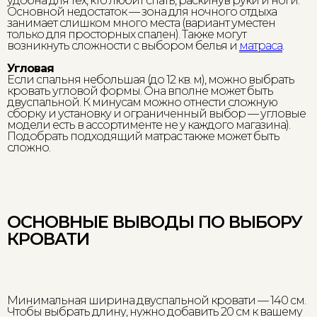
удобна для тех, кто любит спать, раскинув руки и ноги.
Основной недостаток — зона для ночного отдыха
занимает слишком много места (вариант уместен
только для просторных спален). Также могут
возникнуть сложности с выбором белья и
матраса
.
Угловая
Если спальня небольшая (до 12 кв. м), можно выбрать
кровать угловой формы. Она вполне может быть
двуспальной. К минусам можно отнести сложную
сборку и установку и ограниченный выбор — угловые
модели есть в ассортименте не у каждого магазина).
Подобрать подходящий матрас также может быть
сложно.
ОСНОВНЫЕ ВЫВОДЫ ПО ВЫБОРУ
КРОВАТИ
Минимальная ширина двуспальной кровати — 140 см.
Чтобы выбрать длину, нужно добавить 20 см к вашему