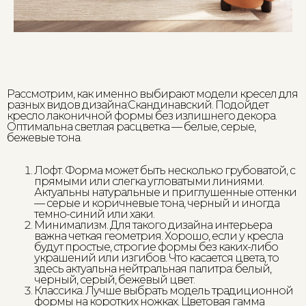
Рассмотрим, как именно выбирают модели кресел для
разных видов дизайна:Скандинавский. Подойдет
кресло лаконичной формы без излишнего декора.
Оптимальна светлая расцветка — белые, серые,
бежевые тона.
Лофт. Форма может быть несколько грубоватой, с
прямыми или слегка угловатыми линиями.
Актуальны натуральные и приглушенные оттенки
— серые и коричневые тона, черный и иногда
темно-синий или хаки.
Минимализм. Для такого дизайна интерьера
важна четкая геометрия. Хорошо, если у кресла
будут простые, строгие формы без каких-либо
украшений или изгибов. Что касается цвета, то
здесь актуальна нейтральная палитра: белый,
черный, серый, бежевый цвет.
Классика. Лучше выбрать модель традиционной
формы на коротких ножках. Цветовая гамма