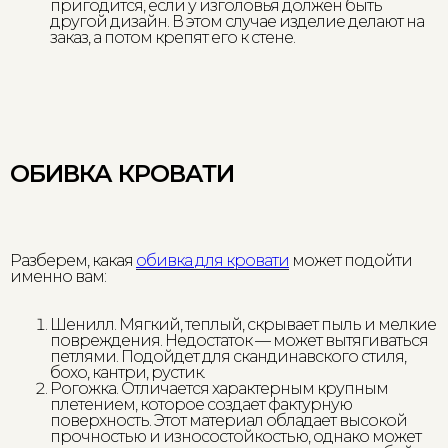
пригодится, если у изголовья должен быть
другой дизайн. В этом случае изделие делают на
заказ, а потом крепят его к стене.
ОБИВКА КРОВАТИ
Разберем, какая
обивка для кровати
может подойти
именно вам:
Шенилл. Мягкий, теплый, скрывает пыль и мелкие
повреждения. Недостаток — может вытягиваться
петлями. Подойдет для скандинавского стиля,
бохо, кантри, рустик.
Рогожка. Отличается характерным крупным
плетением, которое создает фактурную
поверхность. Этот материал обладает высокой
прочностью и износостойкостью, однако может