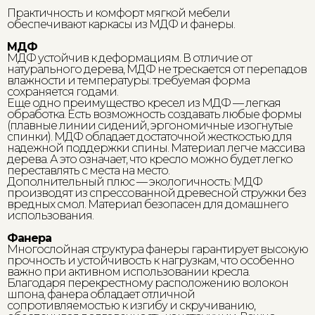
Практичность и комфорт мягкой мебели
обеспечивают каркасы из МДФ и фанеры.
МДФ
МДФ устойчив к деформациям. В отличие от
натурального дерева, МДФ не трескается от перепадов
влажности и температуры: требуемая форма
сохраняется годами.
Еще одно преимущество кресел из МДФ — легкая
обработка. Есть возможность создавать любые формы
(плавные линии сидений, эргономичные изогнутые
спинки). МДФ обладает достаточной жесткостью для
надежной поддержки спины. Материал легче массива
дерева. А это означает, что кресло можно будет легко
переставлять с места на место.
Дополнительный плюс — экологичность: МДФ
производят из спрессованной древесной стружки без
вредных смол. Материал безопасен для домашнего
использования.
Фанера
Многослойная структура фанеры гарантирует высокую
прочность и устойчивость к нагрузкам, что особенно
важно при активном использовании кресла.
Благодаря перекрестному расположению волокон
шпона, фанера обладает отличной
сопротивляемостью к изгибу и скручиванию,