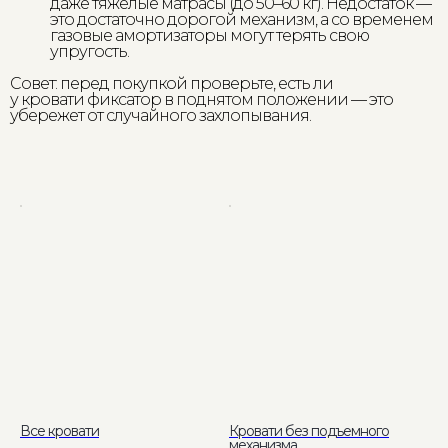
даже тяжелые матрасы (до 50–60 кг). Недостаток —
это достаточно дорогой механизм, а со временем
газовые амортизаторы могут терять свою
упругость.
Совет: перед покупкой проверьте, есть ли
у кровати фиксатор в поднятом положении — это
убережет от случайного захлопывания.
Консультируем онлайн
Все кровати
Кровати без подъемного
механизма