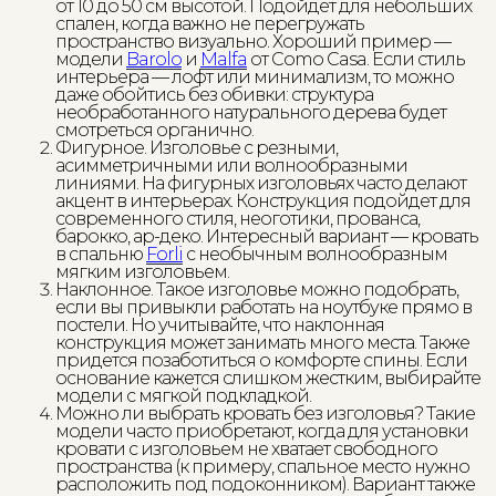
от 10 до 50 см высотой. Подойдет для небольших
спален, когда важно не перегружать
пространство визуально. Хороший пример —
модели
Barolo
и
Malfa
от Como Casa. Если стиль
интерьера — лофт или минимализм, то можно
даже обойтись без обивки: структура
необработанного натурального дерева будет
смотреться органично.
Фигурное. Изголовье с резными,
асимметричными или волнообразными
линиями. На фигурных изголовьях часто делают
акцент в интерьерах. Конструкция подойдет для
современного стиля, неоготики, прованса,
барокко, ар-деко. Интересный вариант — кровать
в спальню
Forli
с необычным волнообразным
мягким изголовьем.
Наклонное. Такое изголовье можно подобрать,
если вы привыкли работать на ноутбуке прямо в
постели. Но учитывайте, что наклонная
конструкция может занимать много места. Также
придется позаботиться о комфорте спины. Если
основание кажется слишком жестким, выбирайте
модели с мягкой подкладкой.
Можно ли выбрать кровать без изголовья? Такие
модели часто приобретают, когда для установки
кровати с изголовьем не хватает свободного
пространства (к примеру, спальное место нужно
расположить под подоконником). Вариант также