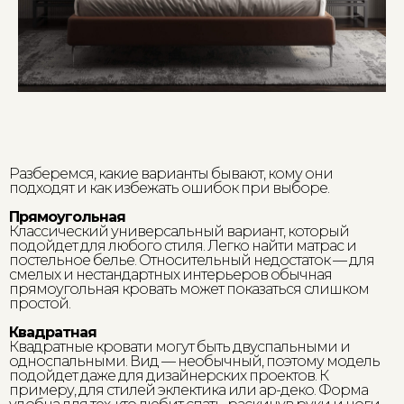
Столы
Блог
Мебель для хранения
Мебель с выгодой до 40%
ИП Грачев М.И., ОГРН 322774600099977
Согласие на обработку персональных данных
Политика по обработке персональных данных
Разберемся, какие варианты бывают, кому они
подходят и как избежать ошибок при выборе.
Прямоугольная
Классический универсальный вариант, который
подойдет для любого стиля. Легко найти матрас и
постельное белье. Относительный недостаток — для
смелых и нестандартных интерьеров обычная
прямоугольная кровать может показаться слишком
простой.
Квадратная
Квадратные кровати могут быть двуспальными и
односпальными. Вид — необычный, поэтому модель
подойдет даже для дизайнерских проектов. К
примеру, для стилей эклектика или ар-деко. Форма