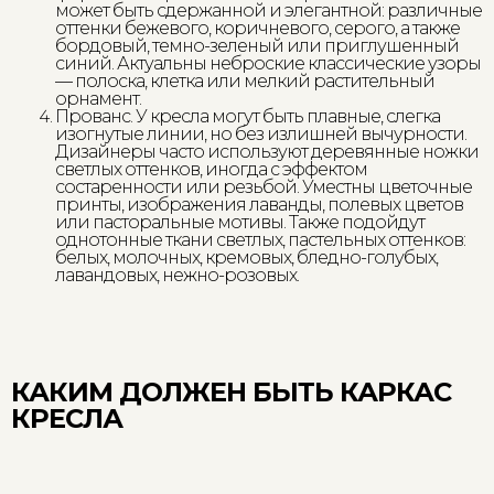
может быть сдержанной и элегантной: различные
оттенки бежевого, коричневого, серого, а также
бордовый, темно-зеленый или приглушенный
синий. Актуальны неброские классические узоры
— полоска, клетка или мелкий растительный
орнамент.
Прованс. У кресла могут быть плавные, слегка
изогнутые линии, но без излишней вычурности.
Дизайнеры часто используют деревянные ножки
светлых оттенков, иногда с эффектом
состаренности или резьбой. Уместны цветочные
принты, изображения лаванды, полевых цветов
или пасторальные мотивы. Также подойдут
однотонные ткани светлых, пастельных оттенков:
белых, молочных, кремовых, бледно-голубых,
лавандовых, нежно-розовых.
КАКИМ ДОЛЖЕН БЫТЬ КАРКАС
КРЕСЛА