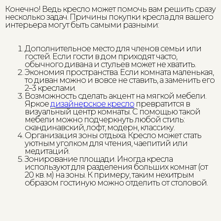
Конечно! Ведь кресло может помочь вам решить сразу
несколько задач. Причины покупки кресла для вашего
интерьера могут быть самыми разными:
Дополнительное место для членов семьи или
гостей. Если гости в дом приходят часто,
обычного дивана и стульев может не хватить.
Экономия пространства. Если комната маленькая,
то диван можно и вовсе не ставить, а заменить его
2–3 креслами.
Возможность сделать акцент на мягкой мебели.
Яркое
дизайнерское кресло
превратится в
визуальный центр комнаты. С помощью такой
мебели можно подчеркнуть любой стиль:
скандинавский, лофт, модерн, классику.
Организация зоны отдыха. Кресло может стать
уютным уголком для чтения, чаепитий или
медитаций.
Зонирование площади. Иногда кресла
используют для разделения больших комнат (от
20 кв. м) на зоны. К примеру, таким нехитрым
образом гостиную можно отделить от столовой.