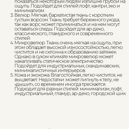
показаться некоторым людям излишне грубой на
ощупь. Подойдет для стилей лофт, кантри, эко и
минимализм.
Велюр. Мягкая, бархатистая ткань с коротким
густым ворсом. Ткань требует бережного ухода,
так как ворс может приминаться и на нем могут
оставаться следы. Подойдет для ар-деко,
классического, гламурного и современного
стилей.
Микровелюр. Ткань очень мягкая на ощупь, при
этом обладает высокой износостойкостью, легко
чистится и не склонна к образованию затяжек.
Однако в сухом климате микровелюр может
накапливать статическое электричество.
Подойдет для индустриальных, скандинавских,
минималистичных интерьеров.
Кожа и экокожа. Влагостойкая, легко чистится, не
выцветает. Недостатки: может липнуть к телу, не
«дышит», со временем иногда трескается.
Подходит для разных стилей: минимализм, лофт,
индустриальный, гламур, ар-деко, городской шик.