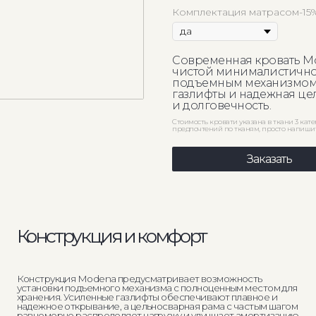
Комплектация матрасом-15
Современная кровать Mo
чистой минималистично
подъемным механизмом 
газлифты и надежная ц
и долговечность.
Стоимость кровати указана в ткани 3 кат
предпочтений по тканям, просто напиши
Заказать
нструкция и комфорт
Матери
струкция Modena предусматривает возможность
Modena изгот
новки подъемного механизма с полноценным местом для
в 200 вариан
ения. Усиленные газлифты обеспечивают плавное и
адаптироват
жное открывание, а цельносварная рама с частым шагом
комплектаци
омерно распределяет нагрузку и улучшает амортизацию
аса.
Срок произво
качества на 
ренние элементы кровати обшиты замшевой тканью для
ратной и безопасной эксплуатации, съемное дно
При покупке 
гчает уборку и уход за пространством внутри короба.