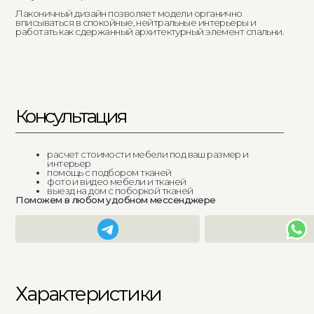
Консультация
Ва
расчет стоимости мебели под ваш размер и
интерьер
помощь с подбором тканей
фото и видео мебели и тканей
выезд на дом с поборкой тканей
Поможем в любом удобном мессенджере
Характеристики
Выбор спального места
1400 / 1600 / 1800 / 2000 x 2000
Габариты
1652х2180х1200
1852х2180х1200
2052х2180х1200
2252х2180х1200
Материал
фанера / ппу / ткань
Механизм трансформации
да