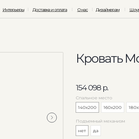
ьеры
Доставка и оплата
О нас
Дизайнерам
Шоурум
Кровать M
154 098
р.
Спальное место
140x200
160x200
180
Подъемный механизм
нет
да