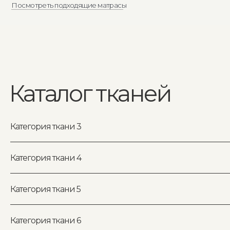
Категория ткани 3
Clarins
Категория ткани 4
Noblesse
Box
Категория ткани 5
Кровать Modena
Club
в интерьере
Candy
Категория ткани 6
Noble