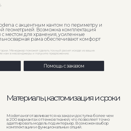
%
dena с акцентным кантом по периметру и
й геометрией. Возможна комплектация
с местом для хранения, усиленные
ельносварная рама обеспечивают комфорт
егории. Менеджер поможет сделать точный расчет исходя из ваших
те нам в мессенджеры и получите предложение.
Помощь с заказом
алы, кастомизация и сроки
авливается на заказ и доступна более чем
тах оттенков тканей, что позволяет точно
ь модель под интерьер. Возможен выбор
и и функциональных опций.
дства — до 30 рабочих дней с контролем
каждом этапе и надежной доставкой.
с матрасом действует скидка 15%.