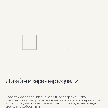
Ко
Дизайн и характер модели
Кон
Кровать Modena выполнена в стиле современного
уста
минимализма с аккуратным акцентным кантом по периметру,
хран
который подчеркивает геометрию формы и делает силуэт
наде
визуально собранным.
равн
матр
Лаконичный дизайн позволяет модели органично
вписываться в спокойные, нейтральные интерьеры и
Внут
работать как сдержанный архитектурный элемент спальни.
акку
обле