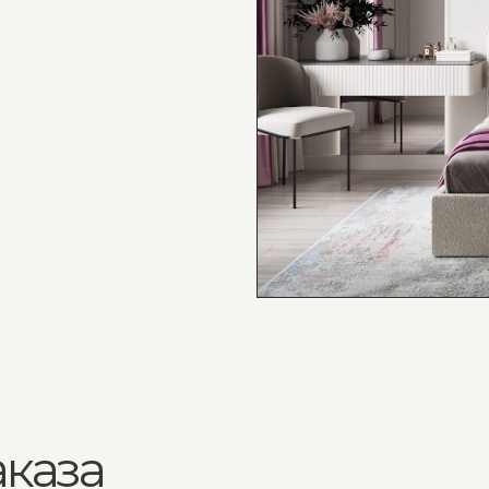
за
ставка
Качество и гарантия
оизводство под
скорить
нужна доставка
1). 3 года гарантии на каркас
2). механизмы и наполнение
3). 1 год гарантии на обивку;
 дате, чтобы
сертификаты качества и гарантийные
тапами вашего
талоны в комплекте
проекта