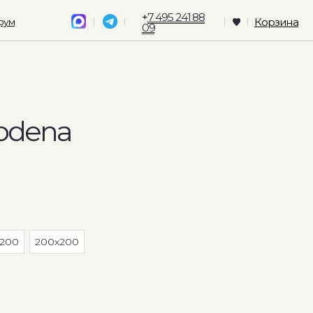
+
7 495 241 88
Корзина
09
odena
x200
200x200