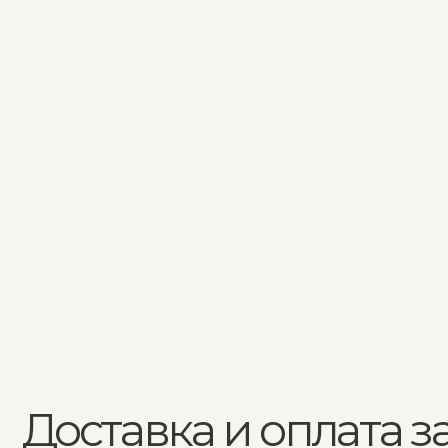
Доставка и оплата зака
Экспресс - до
Производство и доставка
позже 30 дней
Доставка — с заботой о каждой детали.
Мы подстраиваем пр
Перед отправкой в регион мебель
ваш график: можем у
проходит обрешётку и страхование
изготовление, если 
груза, чтобы вы получили изделие
в идеальном состоянии — таким, каким
его задумали наши мастера.
раньше 30 дней
Если изделие в наличии — доставка
Готовность к удобной
составит только транспортную часть
изделие совпало с э
ремонта или дизайн-
Доставляем за 30 рабочих дней