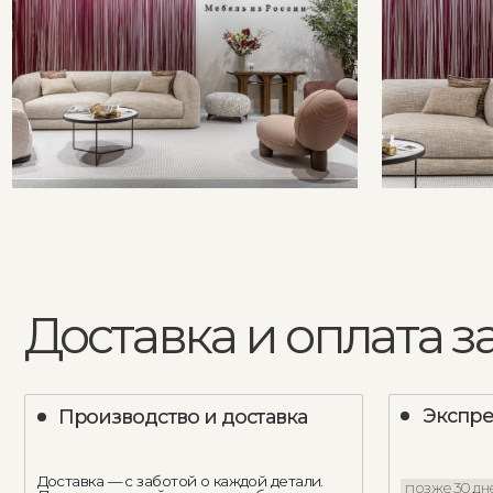
Доставка и оплата зака
Экспресс - д
Производство и доставка
Доставка — с заботой о каждой детали.
позже 30 дней
Перед отправкой в регион мебель
проходит обрешётку и страхование груза,
Мы подстраиваем пр
чтобы вы получили изделие в идеальном
ваш график: можем 
состоянии — таким, каким его задумали
изготовление, если 
наши мастера.
раньше 30 дней
Если изделие в наличии — доставка
Готовность к удобно
составит только транспортную часть.
изделие совпало с 
ремонта или дизайн
Доставляем за 30 рабочих дней