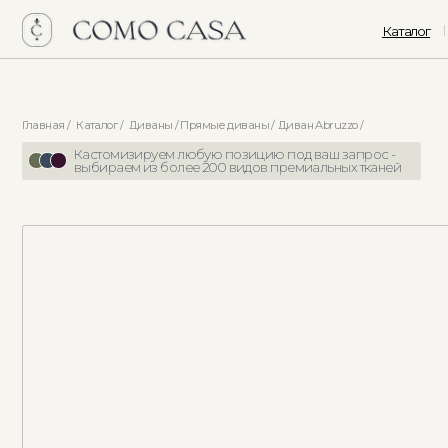
Каталог
Интер
Главная /
Каталог /
Диваны /
Прямые диваны /
Диван Abruzzo /
Кастомизируем любую позицию под ваш запрос -
выбираем из более 200 видов премиальных тканей