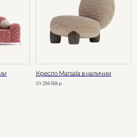
ии
Кресло Marsala в наличии
238 558
р.