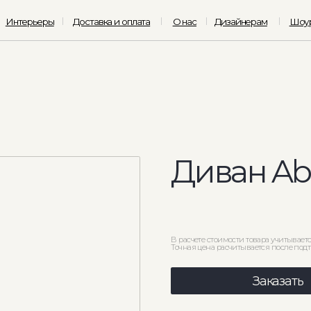
ьеры
Доставка и оплата
О нас
Дизайнерам
Шоурум
Диван Abruzzo
В расчете стоимости товара учитывается цена ткани 3 катег
Точная цена расчитывается после подтверждения деталей
Заказать