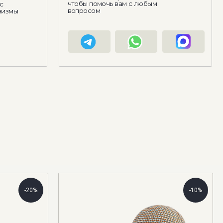
Связаться в What'sApp
-20%
-10%