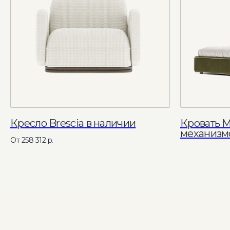
Партнерство с дизай
Кресло Brescia в наличии
Кровать M
механизмо
258 312
р.