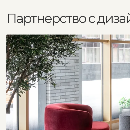
Мы ценим силу
Наш бренд предлагает
решения, гибкий подх
профессионального взгляда
на всех этапах проект
и открыты к сотрудничеству
мы создаём пространст
с дизайнерами интерьеров.
премиальный дизайн в
безупречное исполнен