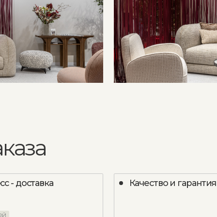
за
оставка
Качество и гарантия
3 года гарантии на каркас
оизводство под
3 года гарантии на механизмы
ускорить
и наполнение
нужна доставка
1 год гарантии на обивку
сертификаты качества
и гарантийные талоны
й дате, чтобы
в комплекте
этапами вашего
-проекта