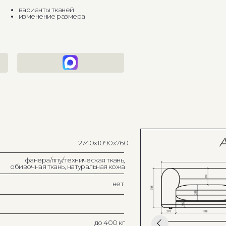
2740х1090х760
фанера/ппу/техническая ткань,
очная ткань, натуральная кожа
нет
до 400 кг
Россия
в наличии