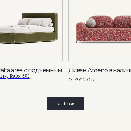
нерами
alfa area с подъемным
Диван Ameno в налич
м, 160x180
499 293
р.
Load more