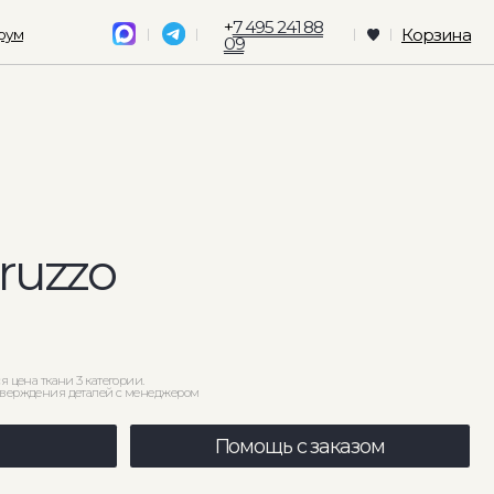
+
7 495 241 88
Корзина
09
ории.
 с менеджером
Помощь с заказом