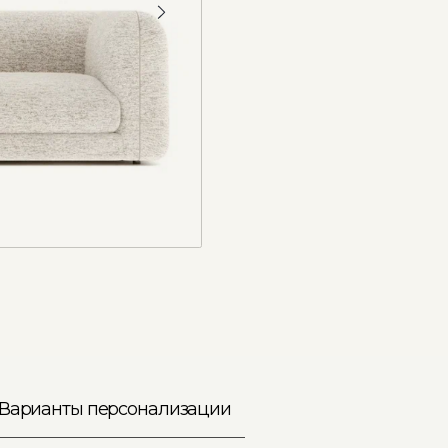
нты персонализации
рианты тканей
менение размера