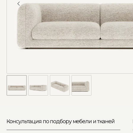
Консультация по подбору мебели и тканей
Вариа
ва
расчет стоимости мебели под ваш размер и
из
интерьер
помощь с подбором тканей
фото и видео мебели и тканей
выезд на дом с поборкой тканей
Поможем в любом удобном мессенджере