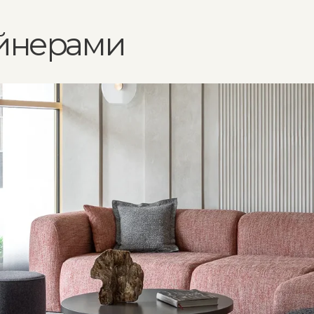
 индивидуальные
од и поддержку
а. Вместе
во, где
стречает
ие.
Подробнее об условиях партнерства