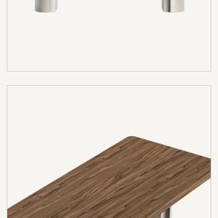
пространственной архитектуры, а не
просто функциональным объектом.
Благодаря размеру
2000×1000×750 мм
стол комфортно размещает большую
компанию и подходит как для семейных
ужинов, так и для приема гостей. Albino
особенно органично смотрится в
просторных столовых и open-space
интерьерах, где важно создать
выразительный центр композиции и
подчеркнуть статус пространства.
Характеристики:
Габариты: 2000×1000×750 мм
Столешница: МДФ + шпон дуба
Опора: МДФ + декоративное
покрытие
Поступление:
с 1 августа, ограниченная
партия - 30 шт.
Другие столы Como