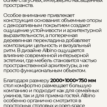
гибкий подход и поддержку на всех этапах проекта.
Вместе мы создаём пространство, где премиальный
дизайн встречает безупречное исполнение.
Подробнее об условиях партнерства
Консультируем онлайн
расчет стоимости для вашего
интерьера
фото и видео материалов обивки
консультация по вариантам
кастомизации мебели
помощь менеджера по любым
вопросам
Ваше имя