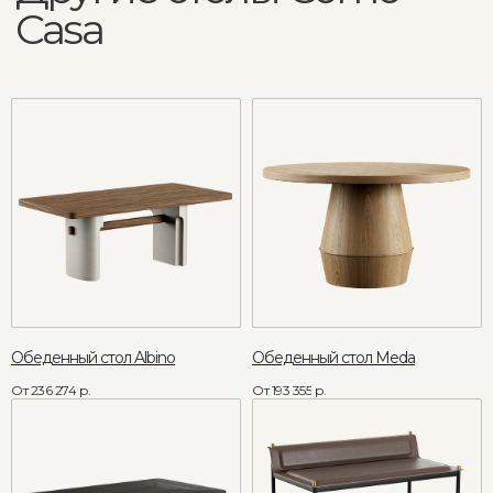
info@comocasa.ru
COMO CASA
Каталог мебели
О нас
Диваны
Кровати
Каталог
Матрасы
Интерьеры
Кресла
Дизайнерам
Пуфы и банкетки
Доставка и оплата
Стулья
Каталог тканей
Столы
Блог
Мебель для хранения
Мебель с выгодой до 40%
Обеденный стол Albino
Обеденный стол Meda
ИП Грачев М.И., ОГРН 322774600099977
236 274
р.
193 355
р.
Согласие на обработку персональных данных
Политика по обработке персональных данных