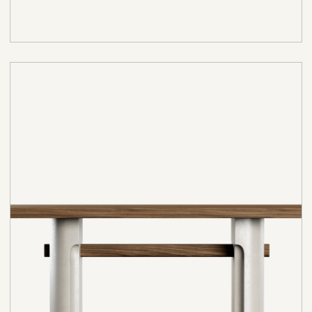
этому Albino воспринимается не просто
как обеденный стол, а как центральный
объект пространства, формирующий
атмосферу интерьера.
Прямоугольная столешница с мягко
скругленными углами выполнена из
МДФ
в шпоне дуба
, что позволяет сохранить
естественную глубину древесной
текстуры и делает поверхность визуально
теплой и тактильно привлекательной.
Натуральный рисунок шпона придает
столу ощущение благородства и
долговечности, а лаконичная геометрия
делает его универсальным для
современных интерьеров - от
минимализма и soft contemporary до
более статусных, интерьерно насыщенных
пространств.
Особое внимание привлекает
конструкция основания: объемные опоры
с декоративным покрытием создают
ощущение устойчивости и архитектурной
выразительности, а поперечная
деревянная перекладина добавляет
композиции цельность и визуальный
ритм. В дизайне Albino ощущается
влияние современной интерьерной
эстетики, где мебель становится частью