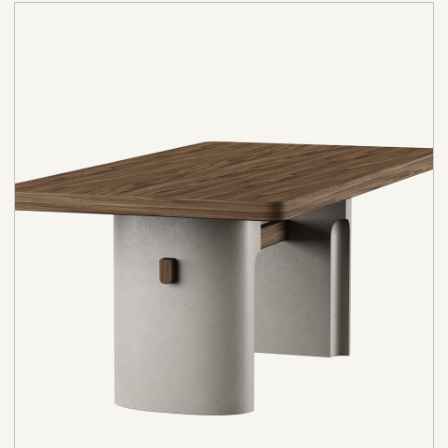
Его силуэт построен на выразительном
контрасте: теплая текстура шпона дуба
встречается с монументальными опорами,
напоминающими скульптурные
архитектурные элементы. Благодаря