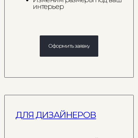
Получить 3D-модель
СЕРВИС И ГАРАНТИЯ
Мы предоставляем полный цикл
услуг для клиентов: доставка в
любой регион России, занос на
этаж, сборка и платное хранение.
Предоставляем 3 года гарантии
на каркас, 1 год гарантии
на обивку.