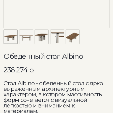
Обеденный стол Albino
236 274
р.
Стол Albino - обеденный стол с ярко
выраженным архитектурным
характером, в котором массивность
форм сочетается с визуальной
легкостью и вниманием к
материалам.
Габариты: 2000×1000×750 мм
Столешница: МДФ + шпон дуба
Опора: МДФ + декоративное
покрытие
Поступление: с 1 августа,
ограниченная партия - 30 шт.
Заказать
Помощь с заказом