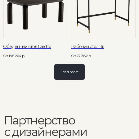
Обеденный стол Cardito
Рабочий стол Itri
186 264
р.
77 382
р.
Load more