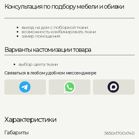
Характеристики
Габариты
3650x1700x740
фанера / ппу / ткань
Материал
Механизм трансформации
нет
Опоры
-
Максимальная нагрузка
до 400 кг
Страна производства
Россия
Срок производства
готовое изделие в наличии
3650x1700x740