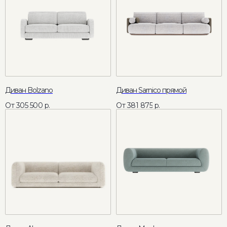
Москва, ул. Летниковская, 13
Режим работы
Пн - Пт: 11:00 - 20:00
Сб - Вс: 11:00 - 18:00
Связаться удобным способом
+7 495 241 88 09
info@comocasa.ru
Диван Bolzano
Диван Sarnico прямой
305 500
р.
381 875
р.
COMO CASA
Каталог мебели
О нас
Диваны
Кровати
Каталог
Матрасы
Интерьеры
Кресла
Дизайнерам
Пуфы и банкетки
Доставка и оплата
Стулья
Каталог тканей
Столы
Блог
Мебель для хранения
Мебель с выгодой до 40%