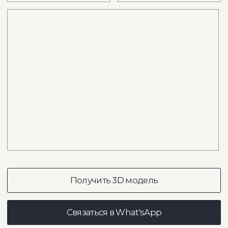
Диван Opera прямой
двухсекционный
в интерьере