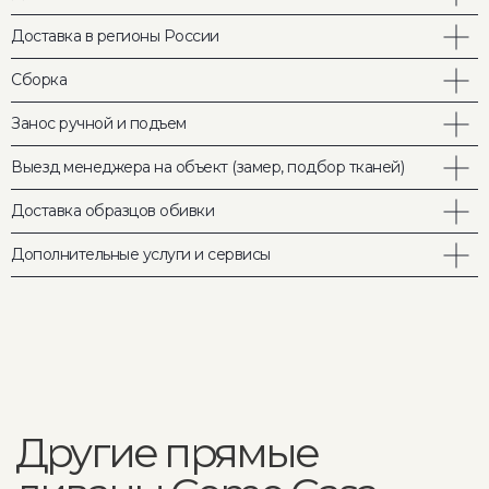
расчет стоимости для вашего
интерьера
Доставка в регионы России
фото и видео материалов обивки
консультация по вариантам
кастомизации мебели
Сборка
помощь менеджера по любым
вопросам
Занос ручной и подъем
Выезд менеджера на объект (замер, подбор тканей)
Ваше имя
Доставка образцов обивки
Дополнительные услуги и сервисы
Ваш телефон
Ваш запрос
Отправить