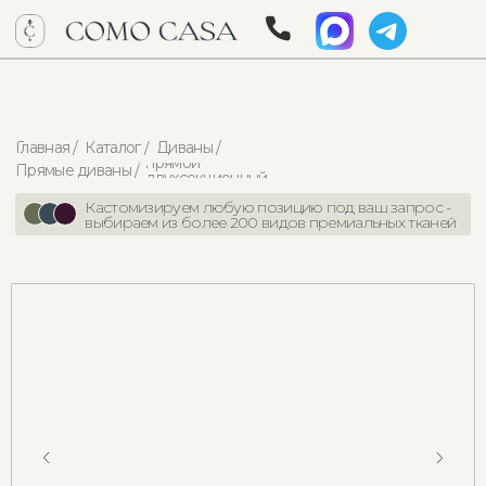
Главная /
Каталог /
Диван Opera
Диваны /
прямой
Прямые диваны /
двухсекционный
/
Кастомизируем любую позицию под ваш запрос -
выбираем из более 200 видов премиальных тканей