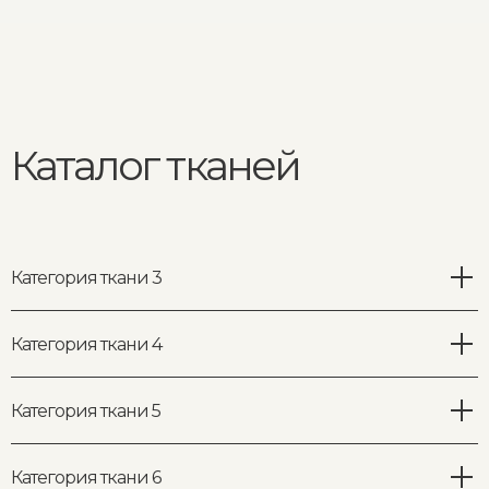
Категория ткани 3
Clarins
Категория ткани 4
Noblesse
Box
Доставка и оплата
Категория ткани 5
заказа
Club
Candy
Категория ткани 6
Noble