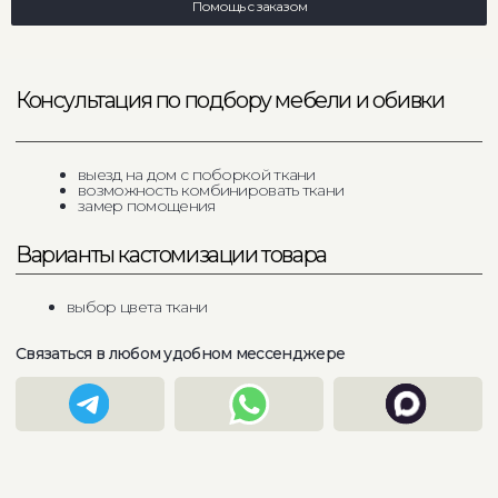
Помощь с заказом
Характеристики
Габариты
1920х1040х860
2120х1040х860
фанера / ппу / ткань
Материал
Механизм трансформации
нет
металлические
Опоры
до 400 кг
Максимальная нагрузка
Страна производства
Россия
Срок производства
30 рабочих дней
1920х1040х860
2120х1040х860