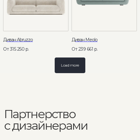
Столы
Блог
Мебель для хранения
Мебель с выгодой до 40%
Диван Abruzzo
Диван Meolo
ИП Грачев М.И., ОГРН 322774600099977
315 250
р.
239 661
р.
Согласие на обработку персональных данных
Политика по обработке персональных данных
Load more