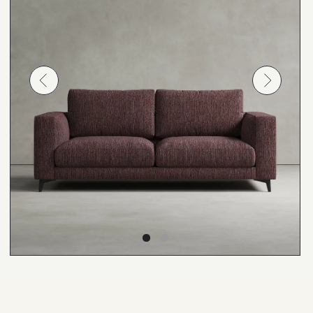
1). 3 года гарантии на каркас
2). механизмы и наполнение
3). 1 год гарантии на обивку;
сертификаты качества и гарантийные талоны
в комплекте
Помощь с заказом
по любым вопросам
Наши менеджеры всегда на связи, чтобы
помочь вам с любым вопросом
Связаться в What'sApp