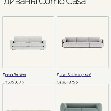
COMO CASA - премиальная
дизайнерская мебель на заказ
Адрес шоурума
Москва, ул. Летниковская, 13
Режим работы
Пн - Пт: 11:00 - 20:00
Сб - Вс: 11:00 - 18:00
Связаться удобным способом
+7 495 241 88 09
info@comocasa.ru
Диван Bolzano
Диван Sarnico прямой
305 500
р.
381 875
р.
COMO CASA
Каталог мебели
О нас
Диваны
Кровати
Каталог
Матрасы
Интерьеры
Кресла
Дизайнерам
Пуфы и банкетки
Доставка и оплата
Стулья
Каталог тканей