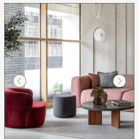
дизайн-проекта
Качество и гарантия
1). 3 года гарантии на каркас
2). механизмы и наполнение
3). 1 год гарантии на обивку;
сертификаты качества и гарантийные талоны
в комплекте
Помощь с заказом
по любым вопросам
Наши менеджеры всегда на связи, чтобы
помочь вам с любым вопросом
Связаться в What'sApp