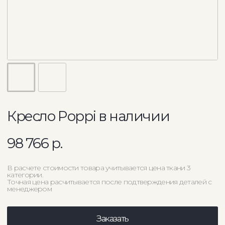
Кресло Poppi в наличии
98 766
р.
В расчете стоимости товара учитывается цена ткани 3
категории.
Точная цена расчитывается после подтверждения деталей с
менеджером
Заказать
Помощь с заказом
Консультация по подбору мебели и обивки
выезд на дом с поборкой ткани
возможность комбинировать ткани
замер помощения
Варианты кастомизации товара
выбор цвета ткани