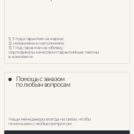
Кресло Lucca mini
Кресло Marsala
100 286
р.
147 390
р.
Load more
Партнерство
с дизайнерами