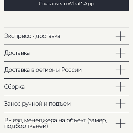
Мы ценим силу профессионального
взгляда и открыты к сотрудничеству
с дизайнерами интерьеров.
Наш бренд предлагает индивидуальные решения,
гибкий подход и поддержку на всех этапах проекта.
Вместе мы создаём пространство, где премиальный
дизайн встречает безупречное исполнение.
Подробнее об условиях партнерства
Консультируем онлайн
расчет стоимости для вашего
интерьера
фото и видео материалов обивки
консультация по вариантам
кастомизации мебели
помощь менеджера по любым
вопросам