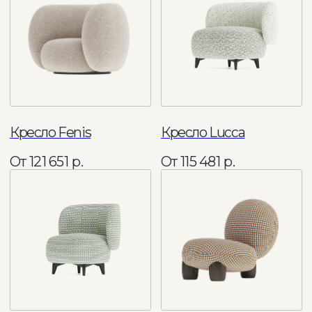
Сб - Вс: 11:00 - 18:00
Связаться удобным способом
+7 495 241 88 09
info@comocasa.ru
COMO CASA
Каталог мебели
О нас
Диваны
Кровати
Каталог
Матрасы
Интерьеры
Кресла
Дизайнерам
Пуфы и банкетки
Доставка и оплата
Стулья
Каталог тканей
Столы
Блог
Мебель для хранения
Мебель с выгодой до 40%
ИП Грачев М.И., ОГРН 322774600099977