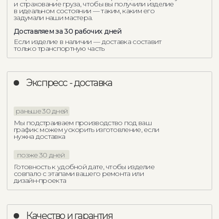
Другие кресла Como
Casa
Кресло Fenis
Кресло Lucca
121 651
р.
115 481
р.