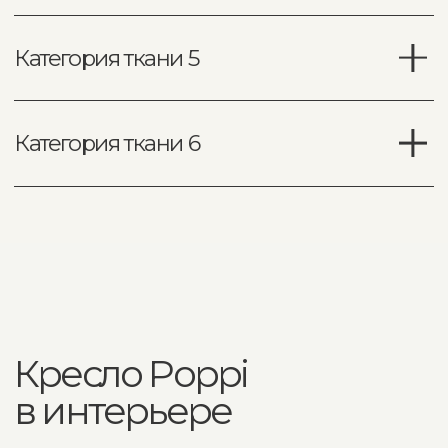
Доставка и оплата
заказа
Производство и доставка
Доставка — с заботой о каждой детали. Перед
отправкой в регион мебель проходит обрешётку
и страхование груза, чтобы вы получили изделие
в идеальном состоянии — таким, каким его
задумали наши мастера.
Доставляем за 30 рабочих дней
Если изделие в наличии — доставка составит
только транспортную часть
Экспресс - доставка
раньше 30 дней
Мы подстраиваем производство под ваш
график: можем ускорить изготовление, если
нужна доставка
позже 30 дней
Готовность к удобной дате, чтобы изделие
совпало с этапами вашего ремонта или