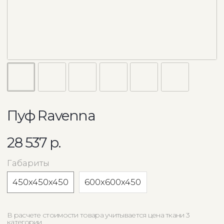
Пуф Ravenna
28 537
р.
Габариты
450x450x450
600x600x450
В расчете стоимости товара учитывается цена ткани 3
категории.
Точная цена расчитывается после подтверждения деталей с
менеджером
Заказать
Помощь с заказом
Консультация по подбору мебели и обивки
выезд на дом с поборкой ткани
возможность комбинировать ткани
замер помощения