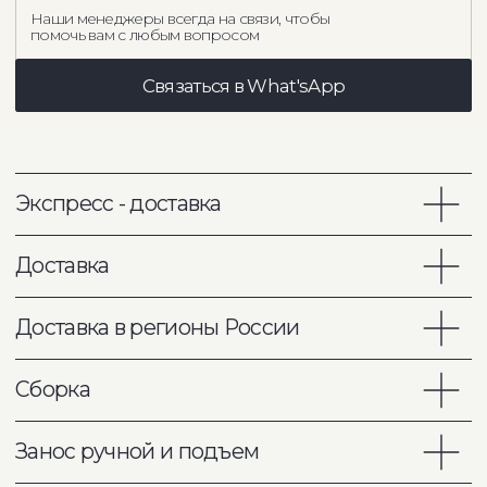
Мы ценим силу профессионального
взгляда и открыты к сотрудничеству
с дизайнерами интерьеров.
Наш бренд предлагает индивидуальные решения,
гибкий подход и поддержку на всех этапах проекта.
Вместе мы создаём пространство, где премиальный
дизайн встречает безупречное исполнение.
Подробнее об условиях партнерства
Консультируем онлайн
расчет стоимости для вашего
интерьера
фото и видео материалов обивки
консультация по вариантам
кастомизации мебели
помощь менеджера по любым
вопросам