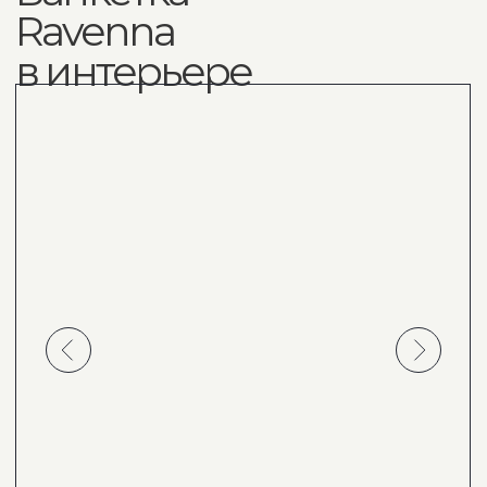
позже 30 дней
Готовность к удобной дате, чтобы изделие
совпало с этапами вашего ремонта или
дизайн-проекта
Качество и гарантия
1). 3 года гарантии на каркас
2). механизмы и наполнение
3). 1 год гарантии на обивку;
сертификаты качества и гарантийные талоны
в комплекте
Помощь с заказом
по любым вопросам
Наши менеджеры всегда на связи, чтобы
помочь вам с любым вопросом
Связаться в What'sApp