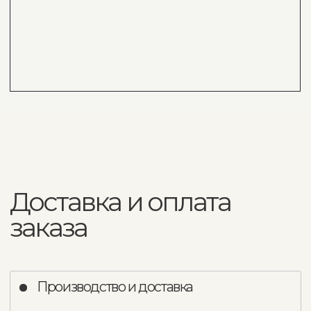
Экспресс - доставка
Доставка
Доставка в регионы России
Сборка
Занос ручной и подъем
Выезд менеджера на объект (замер,
подбор тканей)
Доставка образцов обивки
Дополнительные услуги и сервисы