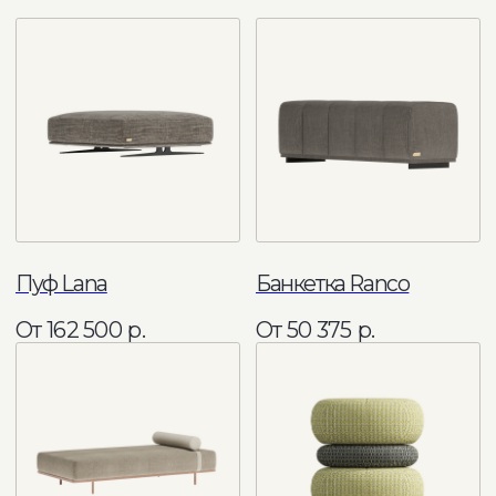
Режим работы
Пн - Пт: 11:00 - 20:00
Сб - Вс: 11:00 - 18:00
Связаться удобным способом
+7 495 241 88 09
info@comocasa.ru
COMO CASA
Каталог мебели
О нас
Диваны
Кровати
Каталог
Матрасы
Интерьеры
Кресла
Дизайнерам
Пуфы и банкетки
Доставка и оплата
Стулья
Каталог тканей
Столы
Блог
Мебель для хранения
Мебель с выгодой до 40%