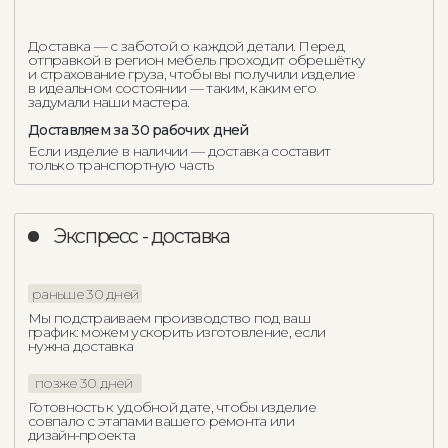
Другие пуфы
и банкетки Como Casa
Пуф Lana
Банкетка Ranco
162 500
р.
50 375
р.