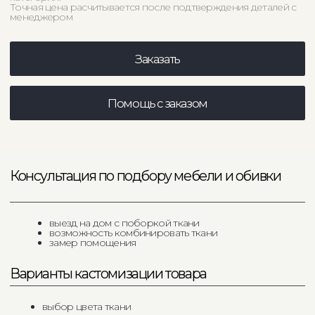
Варианты кастомизации товара
выбор цвета ткани
Связаться в любом удобном мессенджере
Характеристики
Габариты
450x450x450
600x600x450
Материал
фанера / ппу / ткань
Механизм трансформации
нет
Опоры
нет
Максимальная нагрузка
до 250 кг
Страна производства
Россия
Срок производства
30 рабочих дней