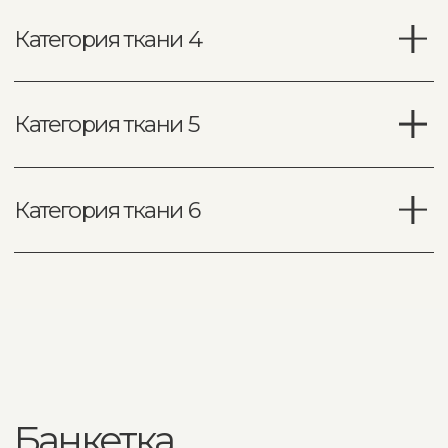
Доставка и оплата
заказа
Производство и доставка
Доставка — с заботой о каждой детали. Перед
отправкой в регион мебель проходит обрешётку
и страхование груза, чтобы вы получили изделие
в идеальном состоянии — таким, каким его
задумали наши мастера.
Доставляем за 30 рабочих дней
Если изделие в наличии — доставка составит
только транспортную часть
Экспресс - доставка
раньше 30 дней
Мы подстраиваем производство под ваш
график: можем ускорить изготовление, если
нужна доставка