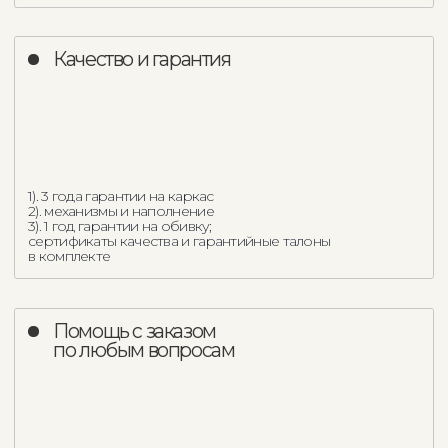
Банкетка Cogolo
Пуф Ravenna
118 625
р.
28 537
р.
Load more
Партнерство
с дизайнерами